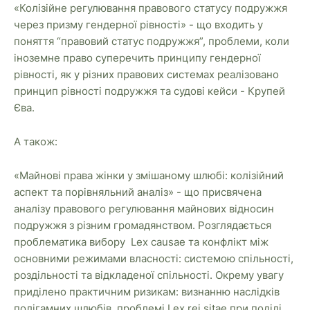
«Колізійне регулювання правового статусу подружжя
через призму гендерної рівності» - що входить у
поняття “правовий статус подружжя”, проблеми, коли
іноземне право суперечить принципу гендерної
рівності, як у різних правових системах реалізовано
принцип рівності подружжя та судові кейси - Крупей
Єва.
А також:
«Майнові права жінки у змішаному шлюбі: колізійний
аспект та порівняльний аналіз» - що присвячена
аналізу правового регулювання майнових відносин
подружжя з різним громадянством. Розглядається
проблематика вибору Lex causae та конфлікт між
основними режимами власності: системою спільності,
роздільності та відкладеної спільності. Окрему увагу
приділено практичним ризикам: визнанню наслідків
полігамних шлюбів, проблемі Lex rei sitae при поділі