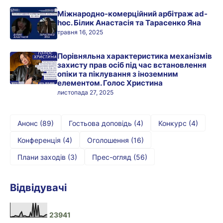
Міжнародно-комерційний арбітраж ad-
hoc. Білик Анастасія та Тарасенко Яна
травня 16, 2025
Порівняльна характеристика механізмів
захисту прав осіб під час встановлення
опіки та піклування з іноземним
елементом. Голос Христина
листопада 27, 2025
Анонс
(89)
Гостьова доповідь
(4)
Конкурс
(4)
Конференція
(4)
Оголошення
(16)
Плани заходів
(3)
Прес-огляд
(56)
Відвідувачі
2
3
9
4
1